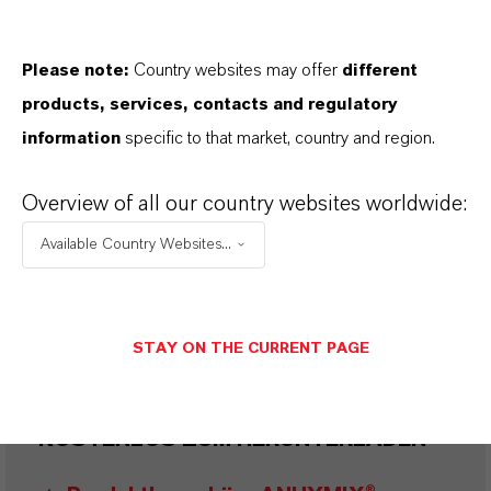
PRODUKTANWENDUNGEN
Please note:
Country websites may offer
different
products, services, contacts and regulatory
information
specific to that market, country and region.
Overview of all our country websites worldwide:
Available Country Websites...
BROSCHÜREN ZUM
DOWNLOAD
STAY ON THE CURRENT PAGE
ENTDECKEN SIE UNSER
PRODUKTPORTFOLIO & WEITERE
HILFREICHE INFORMATIONEN –
KOSTENLOS ZUM HERUNTERLADEN