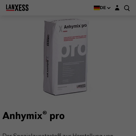
Login-Maske
DE
Anhymix® pro