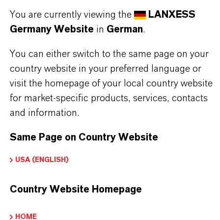
Heizstriche mit verringerter
You are currently viewing the
LANXESS
Heizohrüberdeckung
Germany Website
in
German
.
Unbeheizte Calciumsulfatestriche mit geringer
Nenndicke
You can either switch to the same page on your
Estrichsysteme mit erhöhten Anforderungen an
country website in your preferred language or
Festigkeit, Wärmeleitung und kurze Bauzeiten
visit the homepage of your local country website
for market-specific products, services, contacts
and information.
Same Page on Country Website
PRODUKTINFORMATIONEN
USA (ENGLISH)
ieferform
Country Website Homepage
ulver
HOME