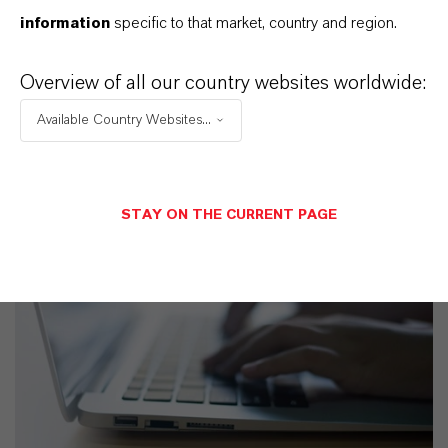
information
specific to that market, country and region.
Köln
Overview of all our country websites worldwide:
+49 221 8885 1409
Available Country Websites...
NACHRICHT SENDEN
STAY ON THE CURRENT PAGE