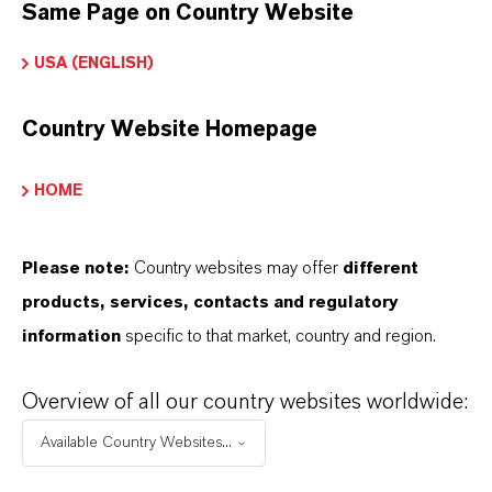
Same Page on Country Website
IN WELCHEN FARBEN SIND
USA (ENGLISH)
EISENOXIDE VON LANXESS
ERHÄLTLICH?
Country Website Homepage
HOME
WIE WERDEN EISENOXIDE VON
LANXESS HERGESTELLT?
Please note:
Country websites may offer
different
products, services, contacts and regulatory
information
specific to that market, country and region.
WELCHE ARTEN VON
EISENOXIDEN BIETET LANXESS
Overview of all our country websites worldwide:
AN?
Available Country Websites...