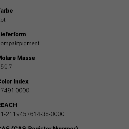
Farbe
ot
ieferform
Kompaktpigment
Molare Masse
159.7
olor Index
77491.0000
REACH
01-2119457614-35-0000