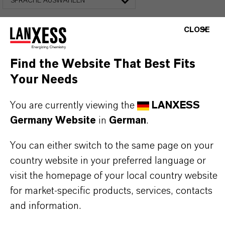
SPRACHE AUSWÄHLEN
CLOSE
Find the Website That Best Fits
Your Needs
You are currently viewing the
LANXESS
FAQ FÜR ALLE EISENOXID-
Germany Website
in
German
.
PRODUKTE
You can either switch to the same page on your
country website in your preferred language or
WELCHE EIGENSCHAFTEN HABEN
visit the homepage of your local country website
SYNTHETISCHE EISENOXIDE VON
for market-specific products, services, contacts
LANXESS?
and information.