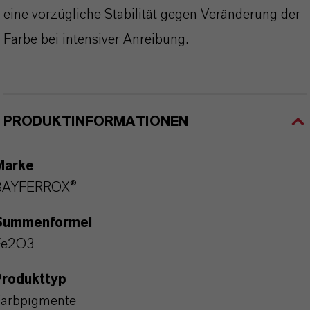
eine vorzügliche Stabilität gegen Veränderung der
Farbe bei intensiver Anreibung.
PRODUKTINFORMATIONEN
Marke
BAYFERROX®
Summenformel
Fe2O3
Produkttyp
arbpigmente