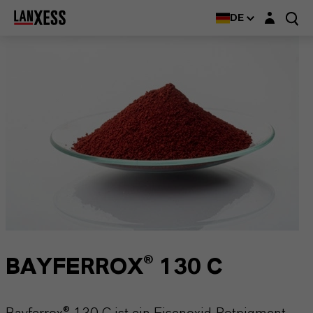
Login-Maske
DE
BAYFERROX® 130 C