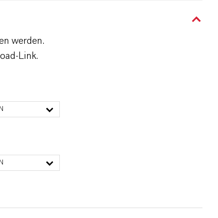
den werden.
oad-Link.
N
N