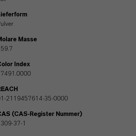
ieferform
ulver
Molare Masse
159.7
olor Index
77491.0000
REACH
01-2119457614-35-0000
CAS (CAS-Register Nummer)
1309-37-1