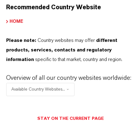
EISENOXIDE VON LANXESS
Recommended Country Website
ERHÄLTLICH?
HOME
WIE WERDEN EISENOXIDE VON
Please note:
Country websites may offer
different
LANXESS HERGESTELLT?
products, services, contacts and regulatory
information
specific to that market, country and region.
WELCHE ARTEN VON
Overview of all our country websites worldwide:
EISENOXIDEN BIETET LANXESS
Available Country Websites...
AN?
STAY ON THE CURRENT PAGE
WORIN UNTERSCHEIDEN SICH
SYNTHETISCHE UND NATÜRLICHE