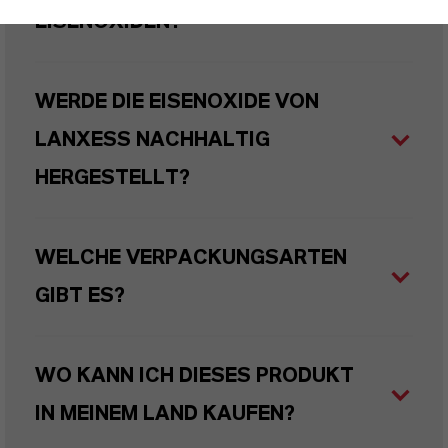
EISENOXIDEN?
WERDE DIE EISENOXIDE VON
LANXESS NACHHALTIG
HERGESTELLT?
WELCHE VERPACKUNGSARTEN
GIBT ES?
WO KANN ICH DIESES PRODUKT
IN MEINEM LAND KAUFEN?