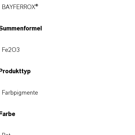
BAYFERROX®
Summenformel
Fe2O3
Produkttyp
Farbpigmente
Farbe