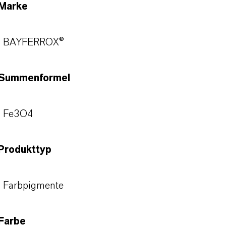
Marke
BAYFERROX®
Summenformel
Fe3O4
Produkttyp
Farbpigmente
Farbe