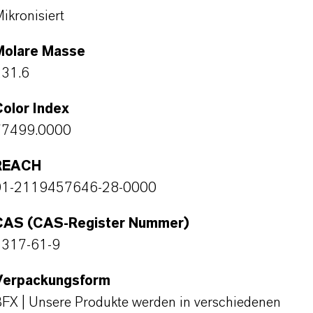
ikronisiert
Molare Masse
231.6
olor Index
77499.0000
REACH
01-2119457646-28-0000
CAS (CAS-Register Nummer)
1317-61-9
Verpackungsform
FX | Unsere Produkte werden in verschiedenen