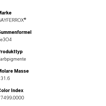
Marke
BAYFERROX®
Summenformel
Fe3O4
Produkttyp
arbpigmente
Molare Masse
231.6
olor Index
77499.0000