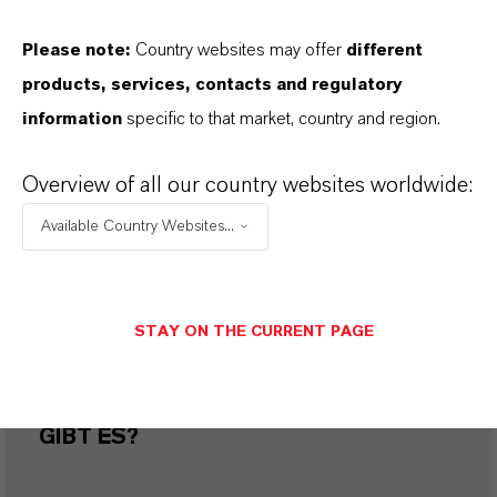
WORIN UNTERSCHEIDEN SICH
Please note:
Country websites may offer
different
products, services, contacts and regulatory
SYNTHETISCHE UND NATÜRLICHE
information
specific to that market, country and region.
EISENOXIDEN?
Overview of all our country websites worldwide:
WERDE DIE EISENOXIDE VON
Available Country Websites...
LANXESS NACHHALTIG
HERGESTELLT?
STAY ON THE CURRENT PAGE
WELCHE VERPACKUNGSARTEN
GIBT ES?