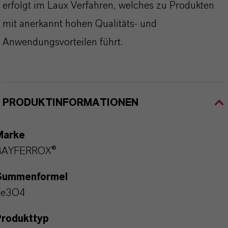
erfolgt im Laux Verfahren, welches zu Produkten
mit anerkannt hohen Qualitäts- und
Anwendungsvorteilen führt.
PRODUKTINFORMATIONEN
Marke
BAYFERROX®
Summenformel
Fe3O4
Produkttyp