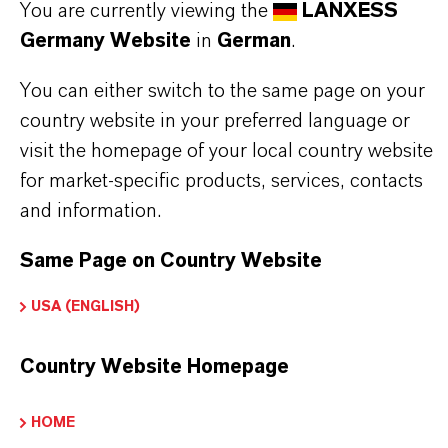
You are currently viewing the
LANXESS
Germany Website
in
German
.
IN WELCHEN FARBEN SIND
You can either switch to the same page on your
EISENOXIDE VON LANXESS
country website in your preferred language or
ERHÄLTLICH?
visit the homepage of your local country website
for market-specific products, services, contacts
and information.
WIE WERDEN EISENOXIDE VON
LANXESS HERGESTELLT?
Same Page on Country Website
USA (ENGLISH)
WELCHE ARTEN VON
Country Website Homepage
EISENOXIDEN BIETET LANXESS
AN?
HOME