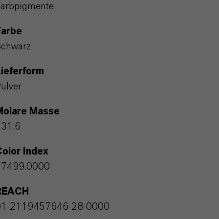
arbpigmente
Farbe
Schwarz
ieferform
ulver
Molare Masse
231.6
olor Index
77499.0000
REACH
01-2119457646-28-0000