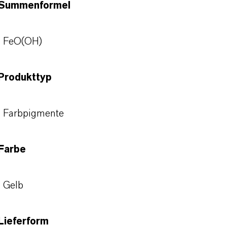
Summenformel
FeO(OH)
Produkttyp
Farbpigmente
Farbe
Gelb
Lieferform