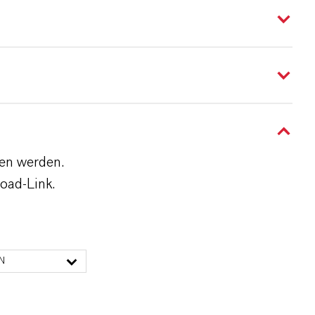
den werden.
oad-Link.
N