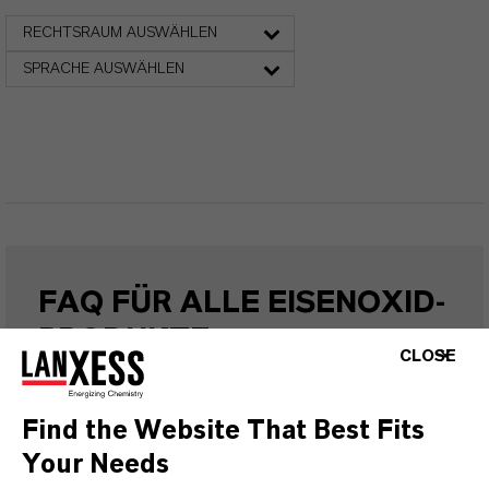
RECHTSRAUM AUSWÄHLEN
SPRACHE AUSWÄHLEN
FAQ FÜR ALLE EISENOXID-
PRODUKTE
CLOSE
WELCHE EIGENSCHAFTEN HABEN
Find the Website That Best Fits
Your Needs
SYNTHETISCHE EISENOXIDE VON