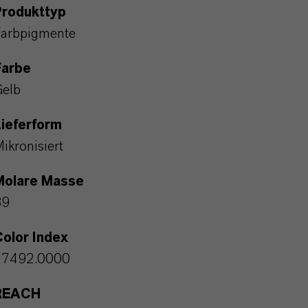
Produkttyp
arbpigmente
Farbe
elb
ieferform
ikronisiert
Molare Masse
89
olor Index
77492.0000
REACH