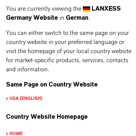
LANXESS?
You are currently viewing the
LANXESS
Germany Website
in
German
.
IN WELCHEN FARBEN SIND
You can either switch to the same page on your
EISENOXIDE VON LANXESS
country website in your preferred language or
visit the homepage of your local country website
ERHÄLTLICH?
for market-specific products, services, contacts
and information.
WIE WERDEN EISENOXIDE VON
Same Page on Country Website
LANXESS HERGESTELLT?
USA (ENGLISH)
WELCHE ARTEN VON
Country Website Homepage
EISENOXIDEN BIETET LANXESS
HOME