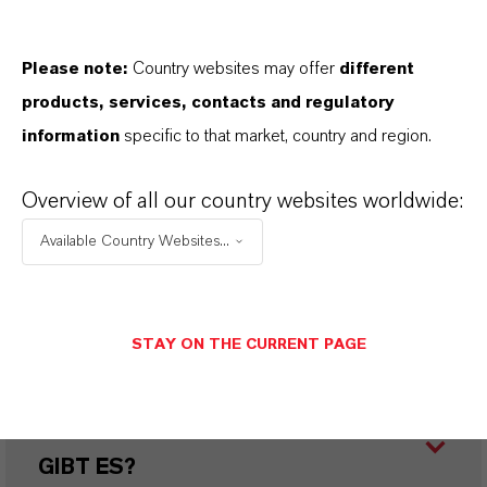
AN?
Please note:
Country websites may offer
different
WORIN UNTERSCHEIDEN SICH
products, services, contacts and regulatory
SYNTHETISCHE UND NATÜRLICHE
information
specific to that market, country and region.
EISENOXIDEN?
Overview of all our country websites worldwide:
Available Country Websites...
WERDE DIE EISENOXIDE VON
LANXESS NACHHALTIG
HERGESTELLT?
STAY ON THE CURRENT PAGE
WELCHE VERPACKUNGSARTEN
GIBT ES?