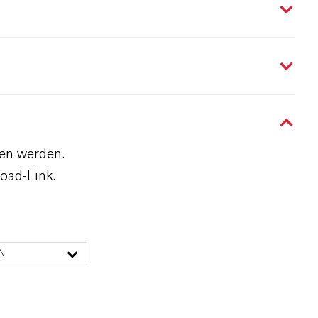
den werden.
oad-Link.
N