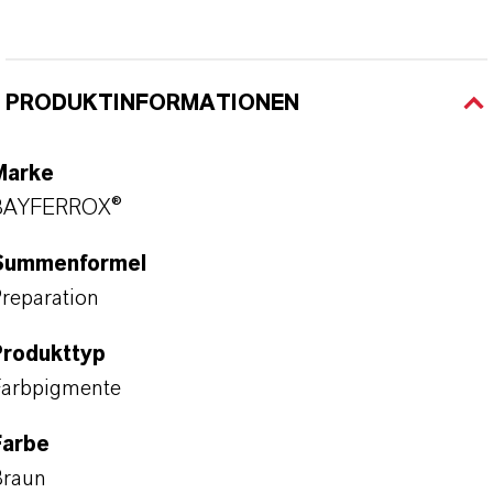
PRODUKTINFORMATIONEN
Marke
BAYFERROX®
Summenformel
reparation
Produkttyp
arbpigmente
Farbe
Braun