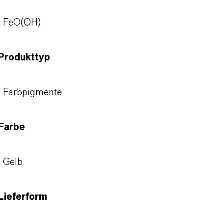
FeO(OH)
Produkttyp
Farbpigmente
Farbe
Gelb
Lieferform