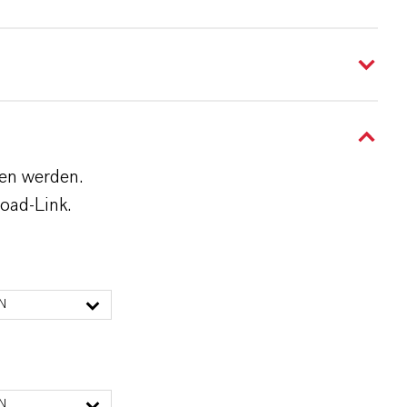
den werden.
oad-Link.
N
N