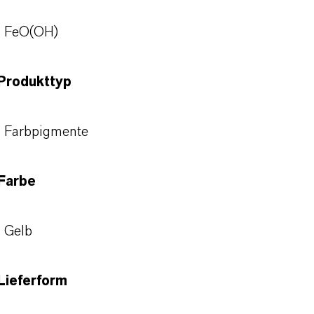
FeO(OH)
Produkttyp
Farbpigmente
Farbe
Gelb
Lieferform