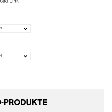
oad-Link.
N
N
D-PRODUKTE