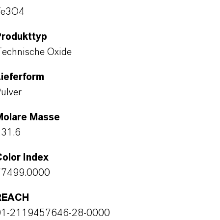
Fe3O4
Produkttyp
echnische Oxide
ieferform
ulver
Molare Masse
231.6
olor Index
77499.0000
REACH
01-2119457646-28-0000