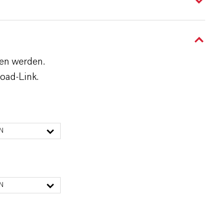
den werden.
oad-Link.
N
N