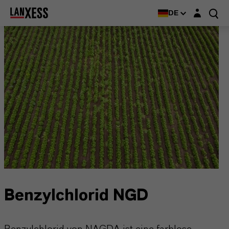
Login-Maske
DE
Benzylchlorid NGD