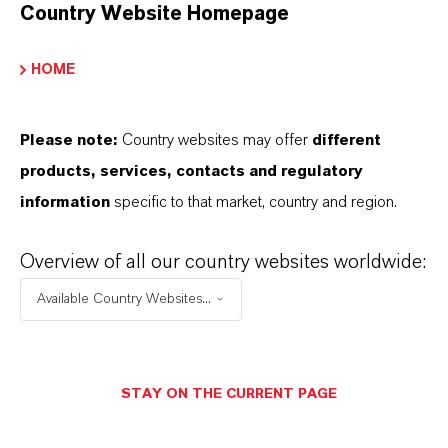
stehen für Zuverlässigkeit, Innovationskraft und
Country Website Homepage
partnerschaftliches Denken. Im Mittelpunkt
unseres Handelns stehen jedoch Sie: unsere
HOME
Kunden. Unsere Kunden profitieren von
maßgeschneiderten Lösungen, globaler Präsenz
Please note:
Country websites may offer
different
und einem tiefen Verständnis ihrer Märkte. Hier
products, services, contacts and regulatory
finden Sie gleich elf überzeugende Gründe, warum
information
specific to that market, country and region.
LANXESS der richtige Partner für Ihr Unternehmen
ist.
Overview of all our country websites worldwide:
Available Country Websites...
IM MITTELPUNKT STEHEN SIE: UNSERE
KUNDINNEN UND KUNDEN!
11 Gründe, warum LANXESS der richtige
STAY ON THE CURRENT PAGE
Partner für Ihr Unternehmen ist