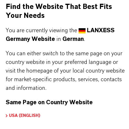
Find the Website That Best Fits
Your Needs
PRODUKTINFORMATIONEN
You are currently viewing the
LANXESS
Germany Website
in
German
.
CAS (CAS-Register Nummer)
You can either switch to the same page on your
100-44-7
country website in your preferred language or
visit the homepage of your local country website
for market-specific products, services, contacts
and information.
DARUM
LANXESS!
Same Page on Country Website
Als führendes Spezialchemieunternehmen bieten
USA (ENGLISH)
wir weit mehr als nur hochwertige Produkte: Wir