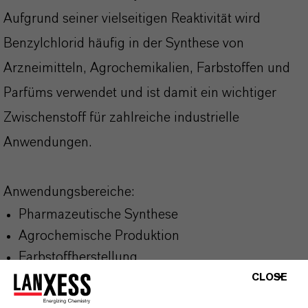
Aufgrund seiner vielseitigen Reaktivität wird
Benzylchlorid häufig in der Synthese von
Arzneimitteln, Agrochemikalien, Farbstoffen und
Parfüms verwendet und ist damit ein wichtiger
Zwischenstoff für zahlreiche industrielle
Anwendungen.
Anwendungsbereiche:
Pharmazeutische Synthese
Agrochemische Produktion
Farbstoffherstellung
Parfüm- und Duftstoffsynthese
CLOSE