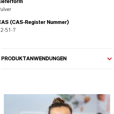
ieferform
ulver
CAS (CAS-Register Nummer)
52-51-7
PRODUKTANWENDUNGEN