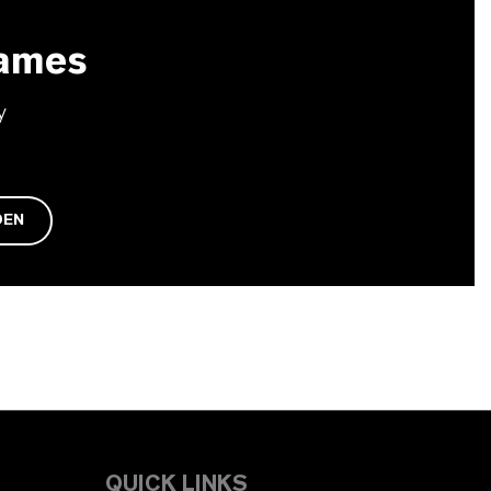
ames
y
DEN
QUICK LINKS