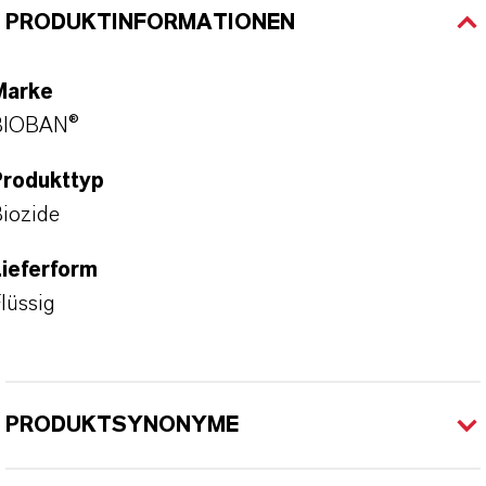
PRODUKTINFORMATIONEN
Marke
BIOBAN®
Produkttyp
iozide
ieferform
lüssig
PRODUKTSYNONYME