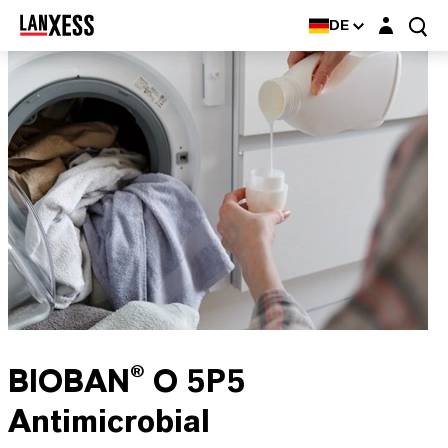
Login-Maske
DE
BIOBAN® O 5P5
Antimicrobial