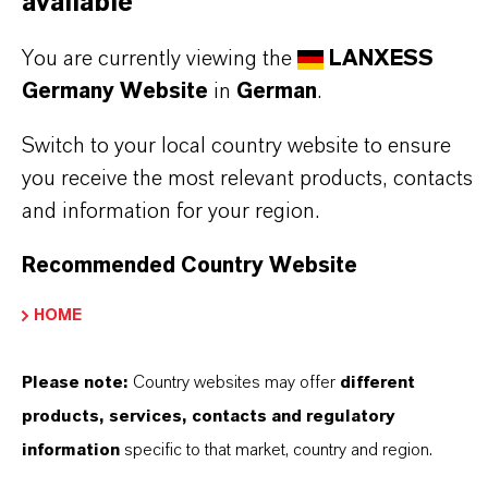
available
und einem tiefen Verständnis ihrer Märkte. Hier
finden Sie gleich elf überzeugende Gründe, warum
You are currently viewing the
LANXESS
LANXESS der richtige Partner für Ihr Unternehmen
Germany Website
in
German
.
ist.
Switch to your local country website to ensure
IM MITTELPUNKT STEHEN SIE: UNSERE
you receive the most relevant products, contacts
KUNDINNEN UND KUNDEN!
and information for your region.
11 Gründe, warum LANXESS der richtige
Recommended Country Website
Partner für Ihr Unternehmen ist
HOME
Please note:
Country websites may offer
different
products, services, contacts and regulatory
information
specific to that market, country and region.