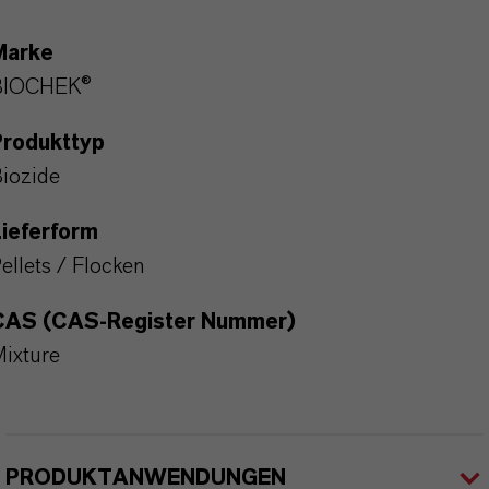
Marke
BIOCHEK®
Produkttyp
iozide
ieferform
ellets / Flocken
CAS (CAS-Register Nummer)
ixture
PRODUKTANWENDUNGEN