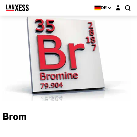
Login-Maske
DE
Brom