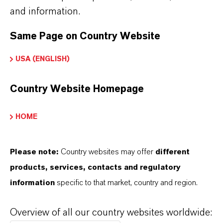
and information.
Same Page on Country Website
USA (ENGLISH)
Country Website Homepage
Kaufmännischer Kontakt
Simon Höwedes
HOME
Köln
Please note:
Country websites may offer
different
+49 221 8885 3325
products, services, contacts and regulatory
information
specific to that market, country and region.
NACHRICHT SENDEN
Overview of all our country websites worldwide: