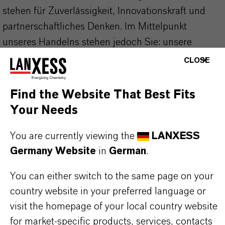
stehen für Zuverlässigkeit, Innovationskraft und
partnerschaftliches Denken. Im Mittelpunkt
unseres Handelns stehen jedoch Sie: unsere
Kunden. Unsere Kunden profitieren von
CLOSE
maßgeschneiderten Lösungen, globaler Präsenz
und einem tiefen Verständnis ihrer Märkte. Hier
Find the Website That Best Fits
finden Sie gleich elf überzeugende Gründe, warum
Your Needs
LANXESS der richtige Partner für Ihr Unternehmen
ist.
You are currently viewing the
LANXESS
Germany Website
in
German
.
IM MITTELPUNKT STEHEN SIE: UNSERE
You can either switch to the same page on your
KUNDINNEN UND KUNDEN!
country website in your preferred language or
11 Gründe, warum LANXESS der richtige
visit the homepage of your local country website
Partner für Ihr Unternehmen ist
for market-specific products, services, contacts