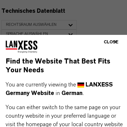
Technisches Datenblatt
RECHTSRAUM AUSWÄHLEN
SPRACHE AUSWÄHLEN
CLOSE
Find the Website That Best Fits
Your Needs
You are currently viewing the
LANXESS
DARUM
LANXESS!
Germany Website
in
German
.
Als führendes Spezialchemieunternehmen bieten
You can either switch to the same page on your
wir weit mehr als nur hochwertige Produkte: Wir
country website in your preferred language or
stehen für Zuverlässigkeit, Innovationskraft und
visit the homepage of your local country website