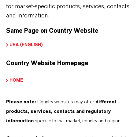
partnerschaftliches Denken. Im Mittelpunkt
for market-specific products, services, contacts
unseres Handelns stehen jedoch Sie: unsere
and information.
Kunden. Unsere Kunden profitieren von
Same Page on Country Website
maßgeschneiderten Lösungen, globaler Präsenz
und einem tiefen Verständnis ihrer Märkte. Hier
USA (ENGLISH)
finden Sie gleich elf überzeugende Gründe, warum
LANXESS der richtige Partner für Ihr Unternehmen
Country Website Homepage
ist.
HOME
IM MITTELPUNKT STEHEN SIE: UNSERE
KUNDINNEN UND KUNDEN!
Please note:
Country websites may offer
different
11 Gründe, warum LANXESS der richtige
products, services, contacts and regulatory
Partner für Ihr Unternehmen ist
information
specific to that market, country and region.