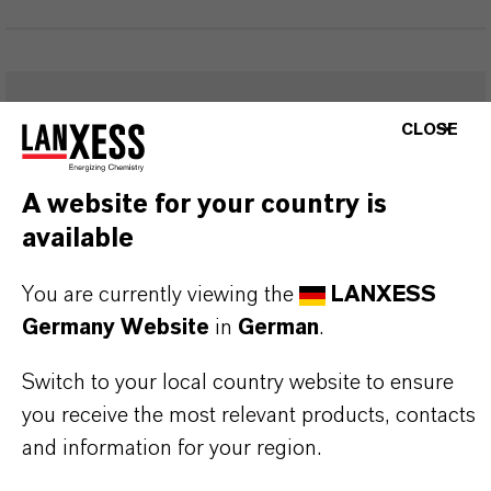
FAQ FÜR ALLE EISENOXID-
CLOSE
PRODUKTE
A website for your country is
available
WELCHE EIGENSCHAFTEN HABEN
SYNTHETISCHE EISENOXIDE VON
You are currently viewing the
LANXESS
Germany Website
in
German
.
LANXESS?
Switch to your local country website to ensure
you receive the most relevant products, contacts
IN WELCHEN FARBEN SIND
and information for your region.
EISENOXIDE VON LANXESS