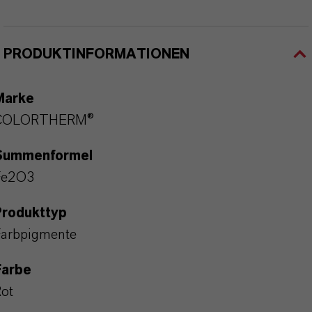
PRODUKTINFORMATIONEN
Marke
COLORTHERM®
Summenformel
Fe2O3
Produkttyp
arbpigmente
Farbe
ot