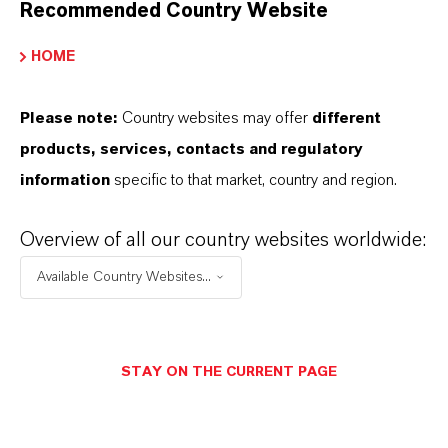
Recommended Country Website
ERHÄLTLICH?
HOME
WIE WERDEN EISENOXIDE VON
Please note:
Country websites may offer
different
LANXESS HERGESTELLT?
products, services, contacts and regulatory
information
specific to that market, country and region.
WELCHE ARTEN VON
Overview of all our country websites worldwide:
EISENOXIDEN BIETET LANXESS
Available Country Websites...
AN?
WORIN UNTERSCHEIDEN SICH
STAY ON THE CURRENT PAGE
SYNTHETISCHE UND NATÜRLICHE
EISENOXIDEN?