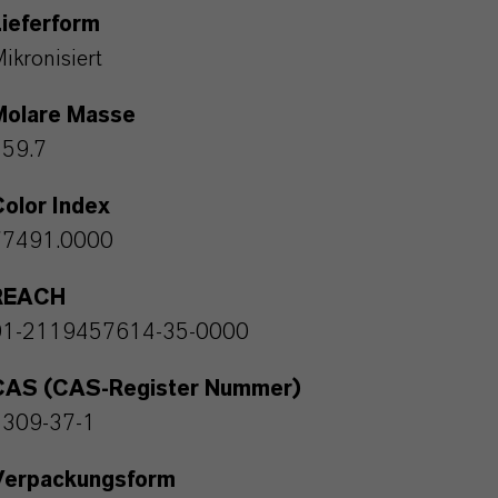
ieferform
ikronisiert
Molare Masse
159.7
olor Index
77491.0000
REACH
01-2119457614-35-0000
CAS (CAS-Register Nummer)
1309-37-1
Verpackungsform