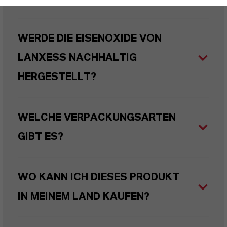
WERDE DIE EISENOXIDE VON
LANXESS NACHHALTIG
HERGESTELLT?
WELCHE VERPACKUNGSARTEN
GIBT ES?
WO KANN ICH DIESES PRODUKT
IN MEINEM LAND KAUFEN?