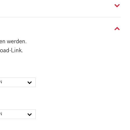
den werden.
oad-Link.
N
N