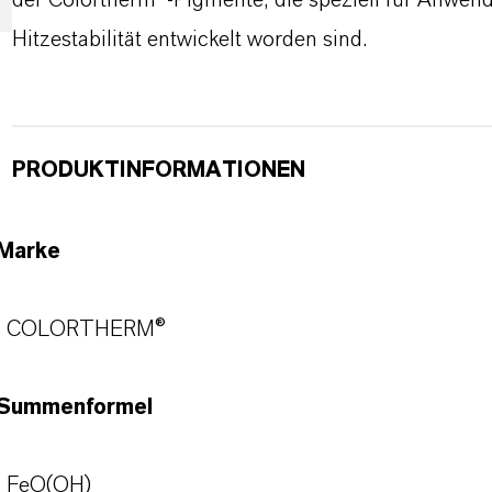
der Colortherm®-Pigmente, die speziell für Anwe
Hitzestabilität entwickelt worden sind.
PRODUKTINFORMATIONEN
Marke
COLORTHERM®
Summenformel
FeO(OH)