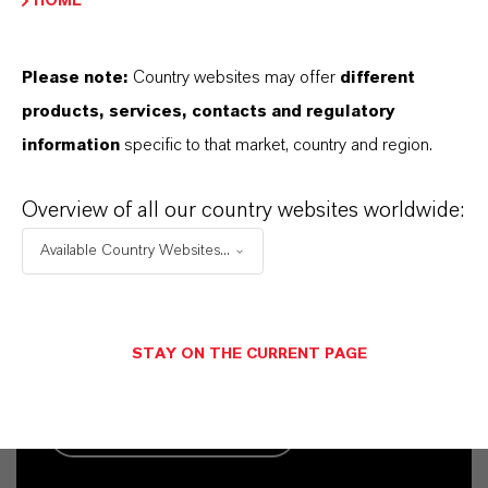
HOME
Please note:
Country websites may offer
different
products, services, contacts and regulatory
information
specific to that market, country and region.
Kaufmännischer Kontakt
Overview of all our country websites worldwide:
Simon Höwedes
Available Country Websites...
Köln
STAY ON THE CURRENT PAGE
+49 221 8885 3325
NACHRICHT SENDEN