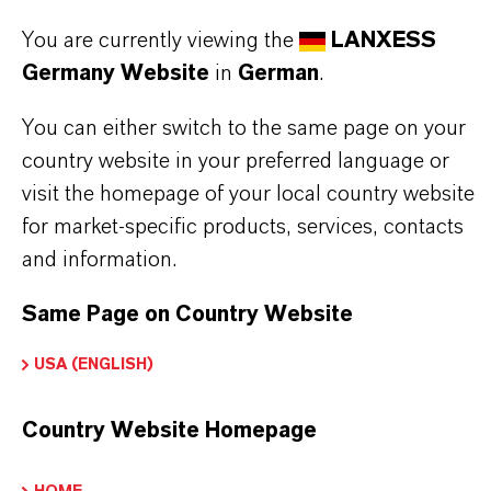
stehen für Zuverlässigkeit, Innovationskraft und
You are currently viewing the
LANXESS
partnerschaftliches Denken. Im Mittelpunkt
Germany Website
in
German
.
unseres Handelns stehen jedoch Sie: unsere
Kunden. Unsere Kunden profitieren von
You can either switch to the same page on your
country website in your preferred language or
maßgeschneiderten Lösungen, globaler Präsenz
visit the homepage of your local country website
und einem tiefen Verständnis ihrer Märkte. Hier
for market-specific products, services, contacts
finden Sie gleich elf überzeugende Gründe, warum
and information.
LANXESS der richtige Partner für Ihr Unternehmen
ist.
Same Page on Country Website
IM MITTELPUNKT STEHEN SIE: UNSERE
USA (ENGLISH)
KUNDINNEN UND KUNDEN!
Country Website Homepage
11 Gründe, warum LANXESS der richtige
Partner für Ihr Unternehmen ist