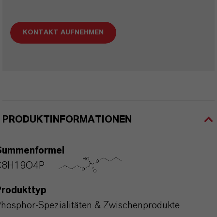
KONTAKT AUFNEHMEN
PRODUKTINFORMATIONEN
Summenformel
C8H19O4P
Produkttyp
hosphor-Spezialitäten & Zwischenprodukte