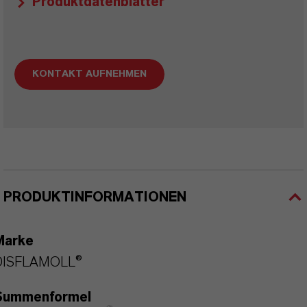
Produktdatenblätter
KONTAKT AUFNEHMEN
PRODUKTINFORMATIONEN
Marke
DISFLAMOLL®
Summenformel