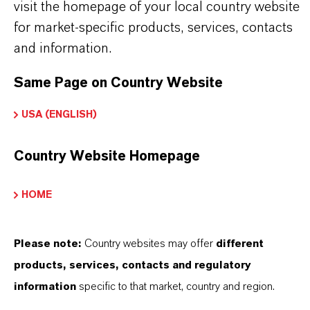
visit the homepage of your local country website
und einem tiefen Verständnis ihrer Märkte. Hier
for market-specific products, services, contacts
finden Sie gleich elf überzeugende Gründe, warum
and information.
LANXESS der richtige Partner für Ihr Unternehmen
ist.
Same Page on Country Website
IM MITTELPUNKT STEHEN SIE: UNSERE
USA (ENGLISH)
KUNDINNEN UND KUNDEN!
Country Website Homepage
11 Gründe, warum LANXESS der richtige
Partner für Ihr Unternehmen ist
HOME
Please note:
Country websites may offer
different
products, services, contacts and regulatory
information
specific to that market, country and region.