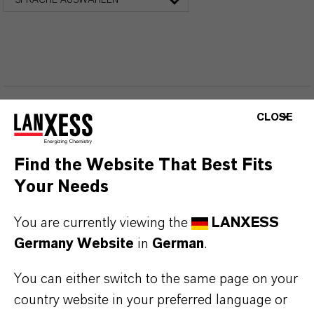
SPRACHE AUSWÄHLEN
CLOSE
DARUM
LANXESS!
Find the Website That Best Fits
Als führendes Spezialchemieunternehmen bieten
Your Needs
wir weit mehr als nur hochwertige Produkte: Wir
stehen für Zuverlässigkeit, Innovationskraft und
You are currently viewing the
LANXESS
partnerschaftliches Denken. Im Mittelpunkt
Germany Website
in
German
.
unseres Handelns stehen jedoch Sie: unsere
You can either switch to the same page on your
Kunden. Unsere Kunden profitieren von
country website in your preferred language or
maßgeschneiderten Lösungen, globaler Präsenz