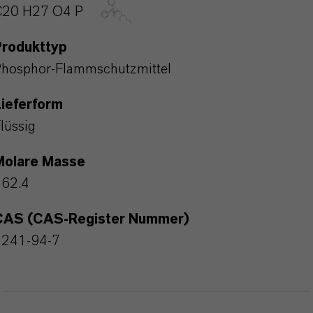
C20 H27 O4 P
Produkttyp
hosphor-Flammschutzmittel
ieferform
lüssig
Molare Masse
362.4
CAS (CAS-Register Nummer)
1241-94-7