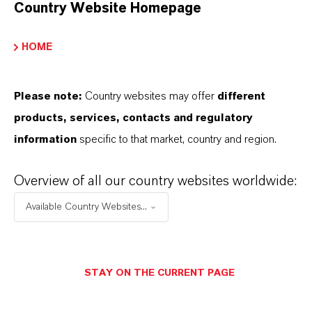
Country Website Homepage
HOME
Please note:
Country websites may offer
different
products, services, contacts and regulatory
information
specific to that market, country and region.
Overview of all our country websites worldwide:
Kaufmännischer Kontakt
Available Country Websites...
Harald Pütz
Köln
STAY ON THE CURRENT PAGE
+49 221 8885 4364