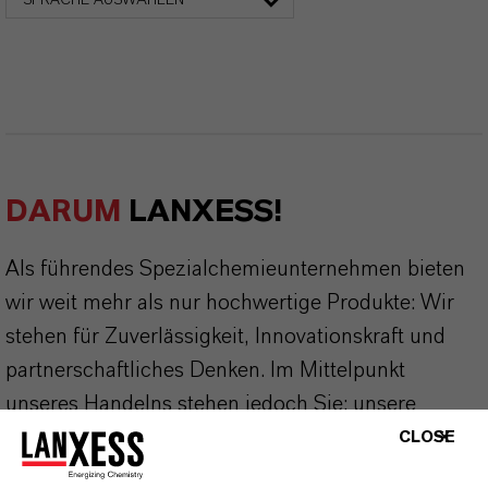
SPRACHE AUSWÄHLEN
DARUM
LANXESS!
Als führendes Spezialchemieunternehmen bieten
wir weit mehr als nur hochwertige Produkte: Wir
stehen für Zuverlässigkeit, Innovationskraft und
partnerschaftliches Denken. Im Mittelpunkt
unseres Handelns stehen jedoch Sie: unsere
Kunden. Unsere Kunden profitieren von
CLOSE
maßgeschneiderten Lösungen, globaler Präsenz