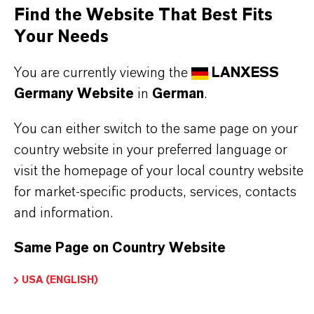
und einem tiefen Verständnis ihrer Märkte. Hier
Find the Website That Best Fits
finden Sie gleich elf überzeugende Gründe, warum
Your Needs
LANXESS der richtige Partner für Ihr Unternehmen
You are currently viewing the
LANXESS
ist.
Germany Website
in
German
.
IM MITTELPUNKT STEHEN SIE: UNSERE
You can either switch to the same page on your
KUNDINNEN UND KUNDEN!
country website in your preferred language or
11 Gründe, warum LANXESS der richtige
visit the homepage of your local country website
for market-specific products, services, contacts
Partner für Ihr Unternehmen ist
and information.
Same Page on Country Website
USA (ENGLISH)