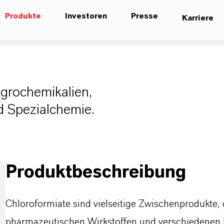
Produkte
Investoren
Presse
Karriere
Agrochemikalien,
d Spezialchemie.
Produktbeschreibung
Chloroformiate sind vielseitige Zwischenprodukte, 
pharmazeutischen Wirkstoffen und verschiedenen F