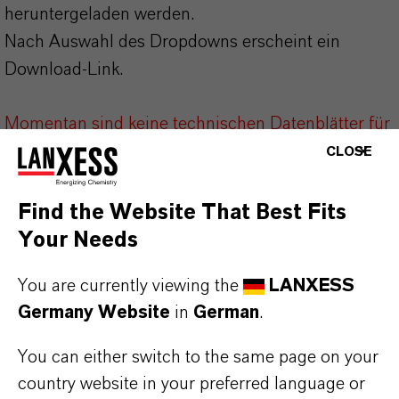
heruntergeladen werden.
Nach Auswahl des Dropdowns erscheint ein
Download-Link.
Momentan sind keine technischen Datenblätter für
dieses Produkt vorhanden.
CLOSE
Find the Website That Best Fits
Your Needs
You are currently viewing the
LANXESS
DARUM
LANXESS!
Germany Website
in
German
.
Als führendes Spezialchemieunternehmen bieten
You can either switch to the same page on your
wir weit mehr als nur hochwertige Produkte: Wir
country website in your preferred language or
stehen für Zuverlässigkeit, Innovationskraft und