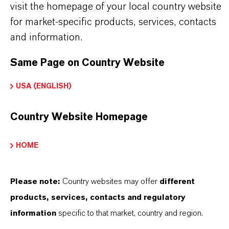
visit the homepage of your local country website
partnerschaftliches Denken. Im Mittelpunkt
for market-specific products, services, contacts
unseres Handelns stehen jedoch Sie: unsere
and information.
Kunden. Unsere Kunden profitieren von
maßgeschneiderten Lösungen, globaler Präsenz
Same Page on Country Website
und einem tiefen Verständnis ihrer Märkte. Hier
USA (ENGLISH)
finden Sie gleich elf überzeugende Gründe, warum
LANXESS der richtige Partner für Ihr Unternehmen
Country Website Homepage
ist.
HOME
IM MITTELPUNKT STEHEN SIE: UNSERE
KUNDINNEN UND KUNDEN!
Please note:
Country websites may offer
different
11 Gründe, warum LANXESS der richtige
products, services, contacts and regulatory
Partner für Ihr Unternehmen ist
information
specific to that market, country and region.