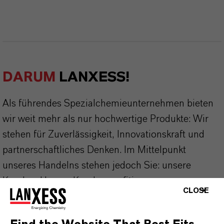
DARUM
LANXESS!
Als führendes Spezialchemieunternehmen bieten
wir weit mehr als nur hochwertige Produkte: Wir
stehen für Zuverlässigkeit, Innovationskraft und
partnerschaftliches Denken. Im Mittelpunkt
unseres Handelns stehen jedoch Sie: unsere
Kunden. Unsere Kunden profitieren von
CLOSE
maßgeschneiderten Lösungen, globaler Präsenz
und einem tiefen Verständnis ihrer Märkte. Hier