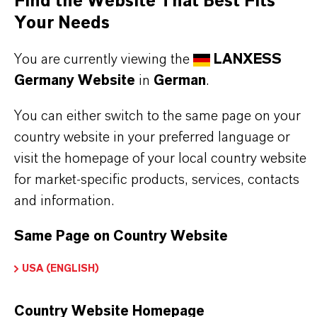
Find the Website That Best Fits
finden Sie gleich elf überzeugende Gründe, warum
Your Needs
LANXESS der richtige Partner für Ihr Unternehmen
ist.
You are currently viewing the
LANXESS
Germany Website
in
German
.
IM MITTELPUNKT STEHEN SIE: UNSERE
KUNDINNEN UND KUNDEN!
You can either switch to the same page on your
country website in your preferred language or
11 Gründe, warum LANXESS der richtige
visit the homepage of your local country website
Partner für Ihr Unternehmen ist
for market-specific products, services, contacts
and information.
Same Page on Country Website
USA (ENGLISH)
Country Website Homepage