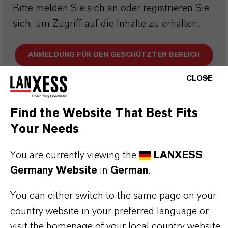
Bitte melden Sie sich an oder registrieren Sie
sich, um Zugriff auf die Inhalte zu erhalten.
ANMELDUNG FÜR DEN GESCHÜTZTEN BEREICH
CLOSE
Find the Website That Best Fits
Your Needs
DARUM
LANXESS!
You are currently viewing the
LANXESS
Germany Website
in
German
.
Als führendes Spezialchemieunternehmen bieten
wir weit mehr als nur hochwertige Produkte: Wir
You can either switch to the same page on your
stehen für Zuverlässigkeit, Innovationskraft und
country website in your preferred language or
partnerschaftliches Denken. Im Mittelpunkt
visit the homepage of your local country website