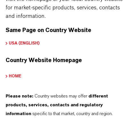
unseres Handelns stehen jedoch Sie: unsere
for market-specific products, services, contacts
and information.
Kunden. Unsere Kunden profitieren von
maßgeschneiderten Lösungen, globaler Präsenz
Same Page on Country Website
und einem tiefen Verständnis ihrer Märkte. Hier
finden Sie gleich elf überzeugende Gründe, warum
USA (ENGLISH)
LANXESS der richtige Partner für Ihr Unternehmen
ist.
Country Website Homepage
IM MITTELPUNKT STEHEN SIE: UNSERE
HOME
KUNDINNEN UND KUNDEN!
Please note:
Country websites may offer
different
11 Gründe, warum LANXESS der richtige
products, services, contacts and regulatory
Partner für Ihr Unternehmen ist
information
specific to that market, country and region.