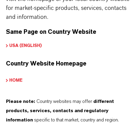
unseres Handelns stehen jedoch Sie: unsere
for market-specific products, services, contacts
and information.
Kunden. Unsere Kunden profitieren von
maßgeschneiderten Lösungen, globaler Präsenz
Same Page on Country Website
und einem tiefen Verständnis ihrer Märkte. Hier
finden Sie gleich elf überzeugende Gründe, warum
USA (ENGLISH)
LANXESS der richtige Partner für Ihr Unternehmen
ist.
Country Website Homepage
IM MITTELPUNKT STEHEN SIE: UNSERE
HOME
KUNDINNEN UND KUNDEN!
Please note:
Country websites may offer
different
11 Gründe, warum LANXESS der richtige
products, services, contacts and regulatory
Partner für Ihr Unternehmen ist
information
specific to that market, country and region.