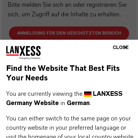
Bitte melden Sie sich an oder registrieren Sie
sich, um Zugriff auf die Inhalte zu erhalten.
ANMELDUNG FÜR DEN GESCHÜTZTEN BEREICH
CLOSE
Find the Website That Best Fits
Your Needs
DARUM
LANXESS!
You are currently viewing the
LANXESS
Germany Website
in
German
.
Als führendes Spezialchemieunternehmen bieten
wir weit mehr als nur hochwertige Produkte: Wir
You can either switch to the same page on your
stehen für Zuverlässigkeit, Innovationskraft und
country website in your preferred language or
partnerschaftliches Denken. Im Mittelpunkt
visit the homepage of your local country website