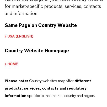
unseres Handelns stehen jedoch Sie: unsere
for market-specific products, services, contacts
and information.
Kunden. Unsere Kunden profitieren von
maßgeschneiderten Lösungen, globaler Präsenz
Same Page on Country Website
und einem tiefen Verständnis ihrer Märkte. Hier
finden Sie gleich elf überzeugende Gründe, warum
USA (ENGLISH)
LANXESS der richtige Partner für Ihr Unternehmen
ist.
Country Website Homepage
IM MITTELPUNKT STEHEN SIE: UNSERE
HOME
KUNDINNEN UND KUNDEN!
Please note:
Country websites may offer
different
11 Gründe, warum LANXESS der richtige
products, services, contacts and regulatory
Partner für Ihr Unternehmen ist
information
specific to that market, country and region.