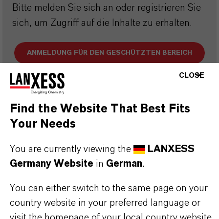
Bitte melden Sie sich an oder registrieren Sie
sich, um Zugriff auf die Inhalte zu erhalten.
ANMELDUNG FÜR DEN GESCHÜTZTEN BEREICH
CLOSE
Find the Website That Best Fits
Your Needs
DARUM
LANXESS!
You are currently viewing the
LANXESS
Germany Website
in
German
.
Als führendes Spezialchemieunternehmen bieten
wir weit mehr als nur hochwertige Produkte: Wir
You can either switch to the same page on your
stehen für Zuverlässigkeit, Innovationskraft und
country website in your preferred language or
partnerschaftliches Denken. Im Mittelpunkt
visit the homepage of your local country website