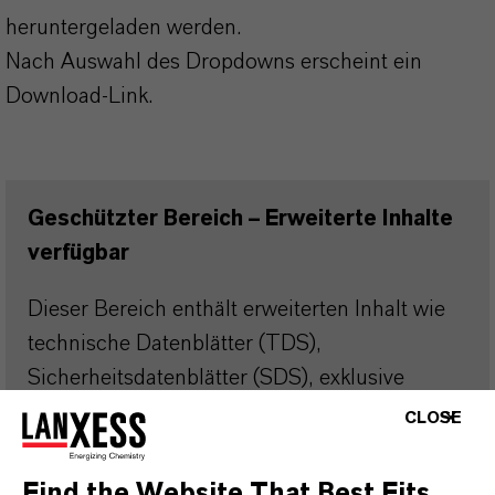
heruntergeladen werden.
Nach Auswahl des Dropdowns erscheint ein
Download-Link.
Geschützter Bereich – Erweiterte Inhalte
verfügbar
Dieser Bereich enthält erweiterten Inhalt wie
technische Datenblätter (TDS),
Sicherheitsdatenblätter (SDS), exklusive
Downloads oder weiterführende
CLOSE
Informationen.
Find the Website That Best Fits