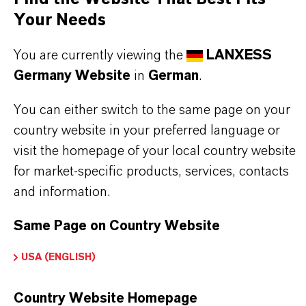
Bitte melden Sie sich an oder registrieren Sie
Your Needs
sich, um Zugriff auf die Inhalte zu erhalten.
You are currently viewing the
LANXESS
ANMELDUNG FÜR DEN GESCHÜTZTEN BEREICH
Germany Website
in
German
.
You can either switch to the same page on your
country website in your preferred language or
visit the homepage of your local country website
for market-specific products, services, contacts
and information.
DARUM
LANXESS!
Same Page on Country Website
Als führendes Spezialchemieunternehmen bieten
wir weit mehr als nur hochwertige Produkte: Wir
USA (ENGLISH)
stehen für Zuverlässigkeit, Innovationskraft und
partnerschaftliches Denken. Im Mittelpunkt
Country Website Homepage