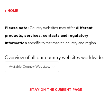
unseres Handelns stehen jedoch Sie: unsere
HOME
Kunden. Unsere Kunden profitieren von
maßgeschneiderten Lösungen, globaler Präsenz
und einem tiefen Verständnis ihrer Märkte. Hier
Please note:
Country websites may offer
different
finden Sie gleich elf überzeugende Gründe, warum
products, services, contacts and regulatory
LANXESS der richtige Partner für Ihr Unternehmen
information
specific to that market, country and region.
ist.
Overview of all our country websites worldwide:
IM MITTELPUNKT STEHEN SIE: UNSERE
Available Country Websites...
KUNDINNEN UND KUNDEN!
11 Gründe, warum LANXESS der richtige
Partner für Ihr Unternehmen ist
STAY ON THE CURRENT PAGE