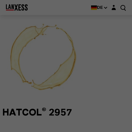
Login-Maske
DE
HATCOL® 2957