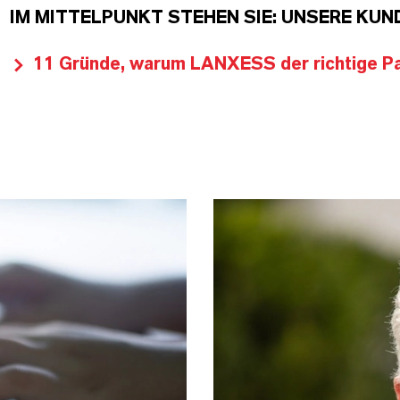
IM MITTELPUNKT STEHEN SIE: UNSERE KUN
11 Gründe, warum LANXESS der richtige Par