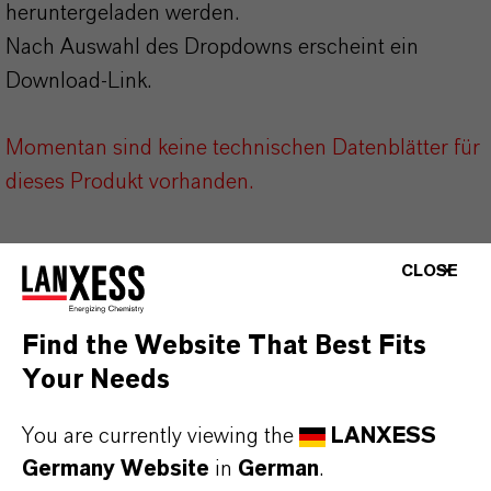
heruntergeladen werden.
Nach Auswahl des Dropdowns erscheint ein
Download-Link.
Momentan sind keine technischen Datenblätter für
dieses Produkt vorhanden.
CLOSE
Find the Website That Best Fits
DARUM
LANXESS!
Your Needs
Als führendes Spezialchemieunternehmen bieten
You are currently viewing the
LANXESS
wir weit mehr als nur hochwertige Produkte: Wir
Germany Website
in
German
.
stehen für Zuverlässigkeit, Innovationskraft und