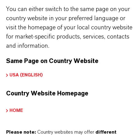
partnerschaftliches Denken. Im Mittelpunkt
You can either switch to the same page on your
unseres Handelns stehen jedoch Sie: unsere
country website in your preferred language or
Kunden. Unsere Kunden profitieren von
visit the homepage of your local country website
maßgeschneiderten Lösungen, globaler Präsenz
for market-specific products, services, contacts
und einem tiefen Verständnis ihrer Märkte. Hier
and information.
finden Sie gleich elf überzeugende Gründe, warum
Same Page on Country Website
LANXESS der richtige Partner für Ihr Unternehmen
ist.
USA (ENGLISH)
IM MITTELPUNKT STEHEN SIE: UNSERE
Country Website Homepage
KUNDINNEN UND KUNDEN!
HOME
11 Gründe, warum LANXESS der richtige
Partner für Ihr Unternehmen ist
Please note:
Country websites may offer
different