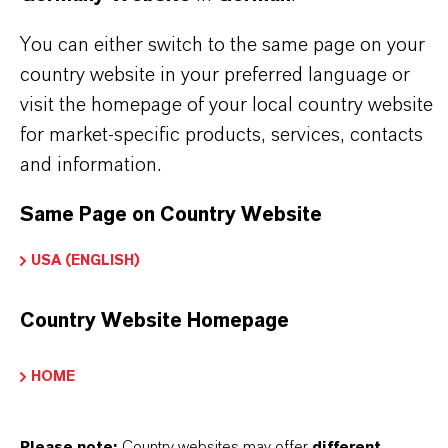
Informationen wenden Sie sich bitte an Ihren
You can either switch to the same page on your
lokalen LANXESS-Vertreter.
country website in your preferred language or
visit the homepage of your local country website
for market-specific products, services, contacts
and information.
PRODUKTINFORMATIONEN
Same Page on Country Website
Marke
USA (ENGLISH)
sigard®
Country Website Homepage
Produkttyp
iozide
HOME
ieferform
lüssig
Please note:
Country websites may offer
different