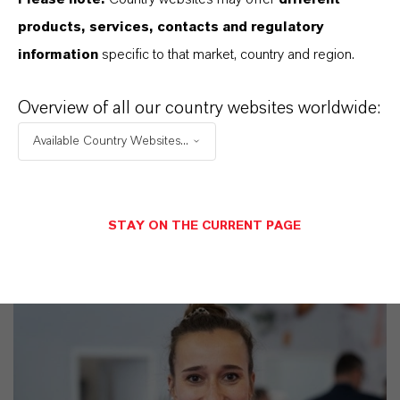
products, services, contacts and regulatory
CAS (CAS-Register Nummer)
information
specific to that market, country and region.
122-99-6
Overview of all our country websites worldwide:
Available Country Websites...
PRODUKTSYNONYME
STAY ON THE CURRENT PAGE