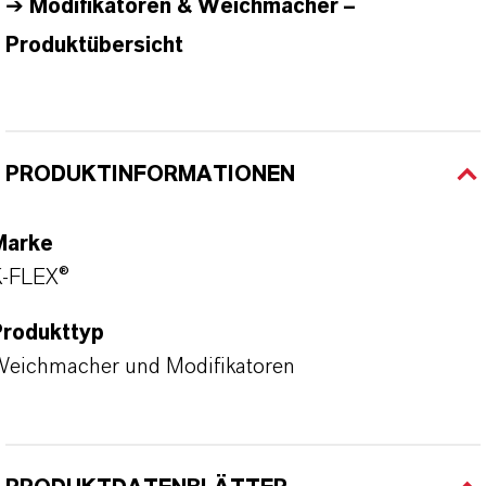
➔
Modifikatoren & Weichmacher
–
Produktübersicht
PRODUKTINFORMATIONEN
Marke
K-FLEX®
Produkttyp
eichmacher und Modifikatoren