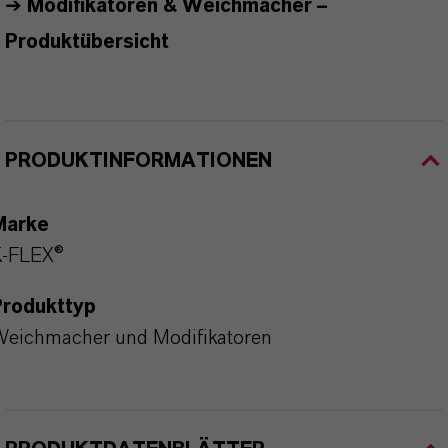
➔
Modifikatoren & Weichmacher
–
Produktübersicht
PRODUKTINFORMATIONEN
Marke
K-FLEX®
Produkttyp
eichmacher und Modifikatoren