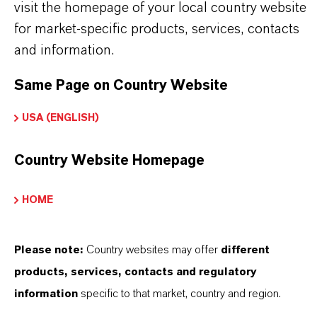
visit the homepage of your local country website
Koaleszenzmittel
(PDF, 869 KB)
for market-specific products, services, contacts
and information.
Same Page on Country Website
DARUM
LANXESS!
USA (ENGLISH)
Als führendes Spezialchemieunternehmen bieten
Country Website Homepage
wir weit mehr als nur hochwertige Produkte: Wir
stehen für Zuverlässigkeit, Innovationskraft und
HOME
partnerschaftliches Denken. Im Mittelpunkt
unseres Handelns stehen jedoch Sie: unsere
Kunden. Unsere Kunden profitieren von
Please note:
Country websites may offer
different
maßgeschneiderten Lösungen, globaler Präsenz
products, services, contacts and regulatory
und einem tiefen Verständnis ihrer Märkte. Hier
information
specific to that market, country and region.