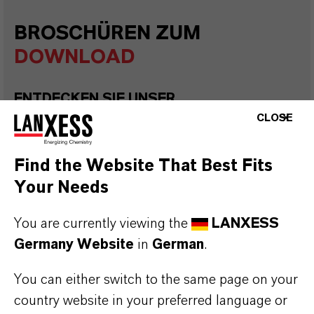
BROSCHÜREN ZUM
DOWNLOAD
ENTDECKEN SIE UNSER
PRODUKTPORTFOLIO & WEITERE
CLOSE
HILFREICHE INFORMATIONEN –
KOSTENLOS ZUM HERUNTERLADEN
Find the Website That Best Fits
K-FLEX® Dibenzoat-Weichmacher für
Your Needs
Klebstoffe
(PDF, 1,2 MB)
You are currently viewing the
LANXESS
K-FLEX® Dibenzoat-Weichmacher für
Germany Website
in
German
.
Dichtstoffe und Fugenmassen
(PDF, 1,8
You can either switch to the same page on your
MB)
country website in your preferred language or
K-FLEX® Weichmacher und