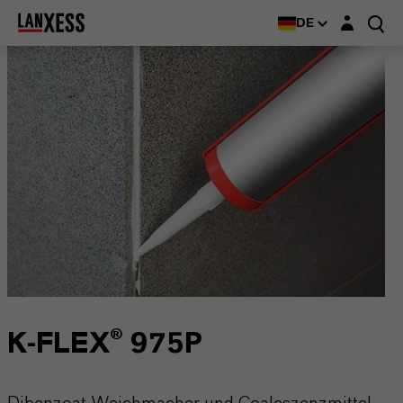
Login-Maske
DE
K-FLEX® 975P