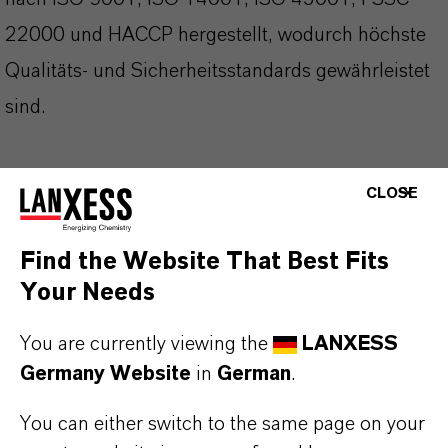
22000 und HACCP hergestellt, wodurch höchste
Qualitäts- und Sicherheitsstandards gewährleistet
sind.
Das Produkt ist leicht oxidierbar; daher sollten bei
CLOSE
Lagerung und Verarbeitung geeignete Maßnahmen
getroffen werden, um den Kontakt mit Luft zu
Find the Website That Best Fits
minimieren.
Your Needs
You are currently viewing the
LANXESS
Anwendungsbereiche:
Germany Website
in
German
.
Duftstoffe
Aromen
You can either switch to the same page on your