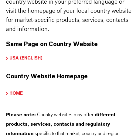
country website in your preferred language or
Pharmazeutika
visit the homepage of your local country website
Textilien
for market-specific products, services, contacts
and information.
Same Page on Country Website
PRODUKTINFORMATIONEN
USA (ENGLISH)
Marke
Country Website Homepage
KALAMA®
HOME
CAS (CAS-Register Nummer)
120-51-4
Please note:
Country websites may offer
different
products, services, contacts and regulatory
information
specific to that market, country and region.