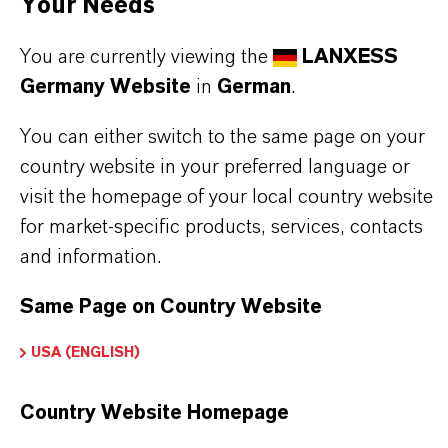
Waschmittel, Duftreiniger mit leichtem,
Your Needs
frischem Blütenduft
You are currently viewing the
LANXESS
Duftstoffformulierungen – geeignet für
Germany Website
in
German
.
Mischungen, die eine saubere, frische,
maiglöckcheninspirierte Note erfordern
You can either switch to the same page on your
country website in your preferred language or
visit the homepage of your local country website
for market-specific products, services, contacts
and information.
PRODUKTINFORMATIONEN
Same Page on Country Website
Marke
USA (ENGLISH)
ALAMA® Lilestralis®
Country Website Homepage
CAS (CAS-Register Nummer)
80-54-6