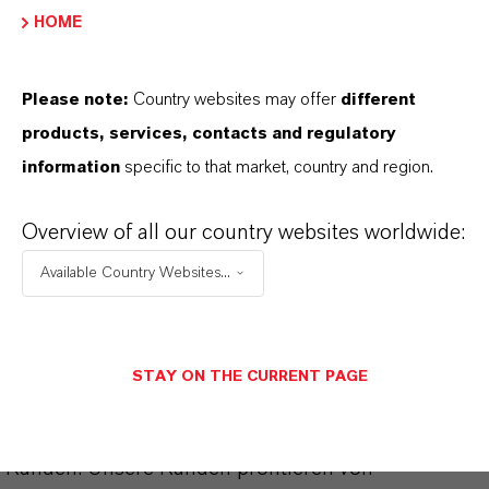
HOME
Please note:
Country websites may offer
different
PRODUKTSYNONYME
products, services, contacts and regulatory
information
specific to that market, country and region.
Overview of all our country websites worldwide:
DARUM
LANXESS!
Available Country Websites...
Als führendes Spezialchemieunternehmen bieten
wir weit mehr als nur hochwertige Produkte: Wir
stehen für Zuverlässigkeit, Innovationskraft und
STAY ON THE CURRENT PAGE
partnerschaftliches Denken. Im Mittelpunkt
unseres Handelns stehen jedoch Sie: unsere
Kunden. Unsere Kunden profitieren von