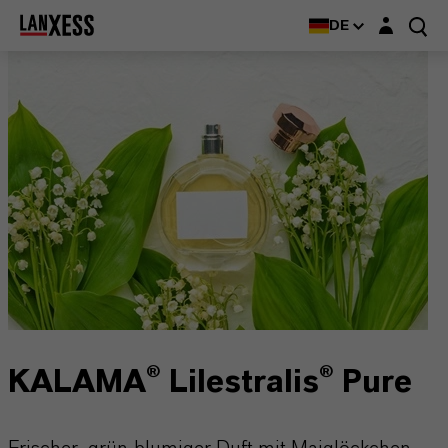
Login-Maske
DE
KALAMA® Lilestralis® Pure