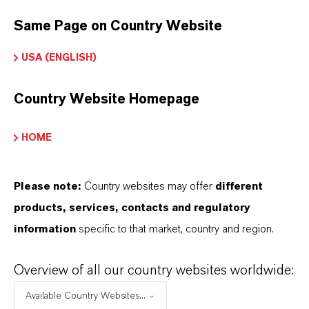
Konservierungsmittel in Saucen
Same Page on Country Website
Konservierungsmittel in verarbeiteten
Lebensmitteln
USA (ENGLISH)
Konservierungsmittel in sauren Getränken
Country Website Homepage
HOME
PRODUKTINFORMATIONEN
Please note:
Country websites may offer
different
products, services, contacts and regulatory
Marke
information
specific to that market, country and region.
KALAMA®
Overview of all our country websites worldwide:
CAS (CAS-Register Nummer)
582-25-2
Available Country Websites...