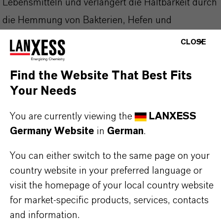
Lebensmitteln und verlängert die Haltbarkeit durch
die Hemmung von Bakterien, Hefen und
Schimmelpilzen.
CLOSE
Dank seiner hohen Reinheit und bewährten
Find the Website That Best Fits
Your Needs
Wirksamkeit wird Kalama® Kaliumbenzoat FCC in
der Lebensmittel- und Getränkeindustrie geschätzt,
You are currently viewing the
LANXESS
da es sichere und zuverlässige Konservierung bei
Germany Website
in
German
.
Einhaltung strenger Sicherheitsstandards
You can either switch to the same page on your
gewährleistet.
country website in your preferred language or
visit the homepage of your local country website
Anwendungsbereiche:
for market-specific products, services, contacts
Konservierungsmittel in Softdrinks
and information.