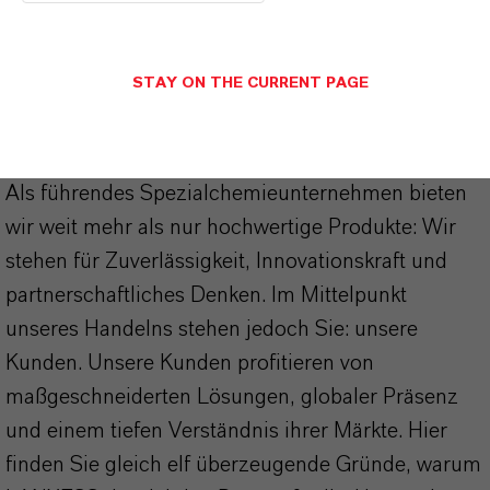
STAY ON THE CURRENT PAGE
DARUM
LANXESS!
Als führendes Spezialchemieunternehmen bieten
wir weit mehr als nur hochwertige Produkte: Wir
stehen für Zuverlässigkeit, Innovationskraft und
partnerschaftliches Denken. Im Mittelpunkt
unseres Handelns stehen jedoch Sie: unsere
Kunden. Unsere Kunden profitieren von
maßgeschneiderten Lösungen, globaler Präsenz
und einem tiefen Verständnis ihrer Märkte. Hier
finden Sie gleich elf überzeugende Gründe, warum