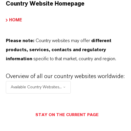
Country Website Homepage
Marke
HOME
KALAMA®
Please note:
Country websites may offer
different
CAS (CAS-Register Nummer)
products, services, contacts and regulatory
532-32-1
information
specific to that market, country and region.
Overview of all our country websites worldwide:
Available Country Websites...
DARUM
LANXESS!
Als führendes Spezialchemieunternehmen bieten
STAY ON THE CURRENT PAGE
wir weit mehr als nur hochwertige Produkte: Wir
stehen für Zuverlässigkeit, Innovationskraft und