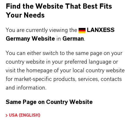
Sicherheitsstandards für Lebensmittel- und
Find the Website That Best Fits
Körperpflegeanwendungen.
Your Needs
You are currently viewing the
LANXESS
Anwendungsbereiche:
Germany Website
in
German
.
Konservierungsmittel in Lebensmitteln und
Getränken (z. B. Erfrischungsgetränke, Saucen)
You can either switch to the same page on your
Konservierungsmittel in Körperpflegeprodukten
country website in your preferred language or
Konservierungsmittel in Pharmazeutika
visit the homepage of your local country website
Flüssige Form für einfache Handhabung und
for market-specific products, services, contacts
Formulierung
and information.
Same Page on Country Website
USA (ENGLISH)
PRODUKTINFORMATIONEN