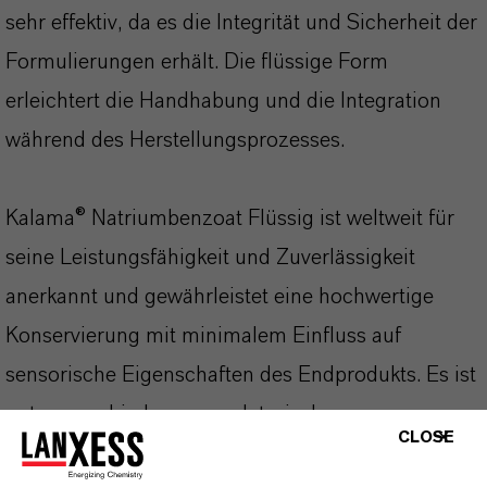
sehr effektiv, da es die Integrität und Sicherheit der
Formulierungen erhält. Die flüssige Form
erleichtert die Handhabung und die Integration
während des Herstellungsprozesses.
Kalama® Natriumbenzoat Flüssig ist weltweit für
seine Leistungsfähigkeit und Zuverlässigkeit
anerkannt und gewährleistet eine hochwertige
Konservierung mit minimalem Einfluss auf
sensorische Eigenschaften des Endprodukts. Es ist
unter verschiedenen regulatorischen
CLOSE
Rahmenbedingungen zugelassen und erfüllt die