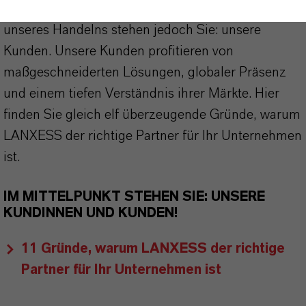
partnerschaftliches Denken. Im Mittelpunkt
unseres Handelns stehen jedoch Sie: unsere
Kunden. Unsere Kunden profitieren von
maßgeschneiderten Lösungen, globaler Präsenz
und einem tiefen Verständnis ihrer Märkte. Hier
finden Sie gleich elf überzeugende Gründe, warum
LANXESS der richtige Partner für Ihr Unternehmen
ist.
IM MITTELPUNKT STEHEN SIE: UNSERE
KUNDINNEN UND KUNDEN!
11 Gründe, warum LANXESS der richtige
Partner für Ihr Unternehmen ist