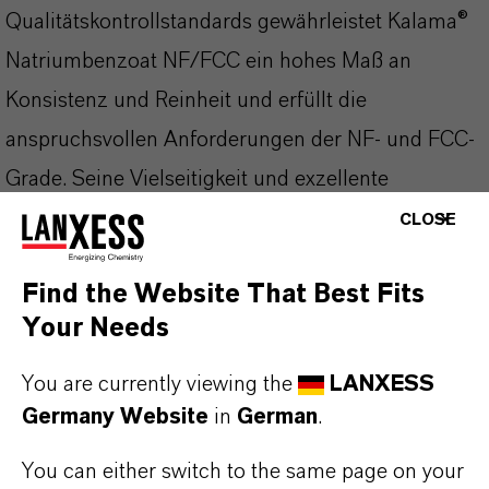
Qualitätskontrollstandards gewährleistet Kalama®
Natriumbenzoat NF/FCC ein hohes Maß an
Konsistenz und Reinheit und erfüllt die
anspruchsvollen Anforderungen der NF- und FCC-
Grade. Seine Vielseitigkeit und exzellente
Leistungsfähigkeit als Konservierungsmittel
CLOSE
machen es zu einer vertrauenswürdigen Wahl in
Find the Website That Best Fits
zahlreichen Branchen.
Your Needs
Anwendungsbereiche:
You are currently viewing the
LANXESS
Konservierungsmittel in Getränken
Germany Website
in
German
.
Konservierungsmittel in Saucen
You can either switch to the same page on your
Konservierungsmittel in Marmeladen