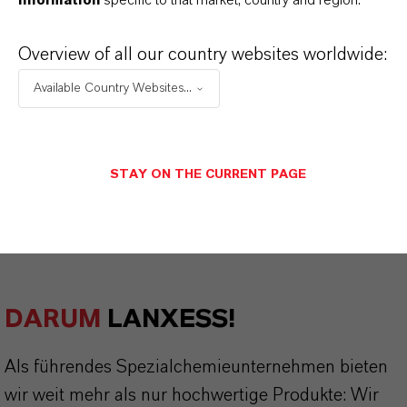
information
specific to that market, country and region.
Overview of all our country websites worldwide:
PRODUKTZERTIFIKATE
Available Country Websites...
ZERTIFIZIERUNGEN FÜR UNABHÄNGIGE
QUALITÄTS-, SICHERHEITS- UND
UMWELTSTANDARDS
STAY ON THE CURRENT PAGE
Produktzertifikate anzeigen
DARUM
LANXESS!
Als führendes Spezialchemieunternehmen bieten
wir weit mehr als nur hochwertige Produkte: Wir