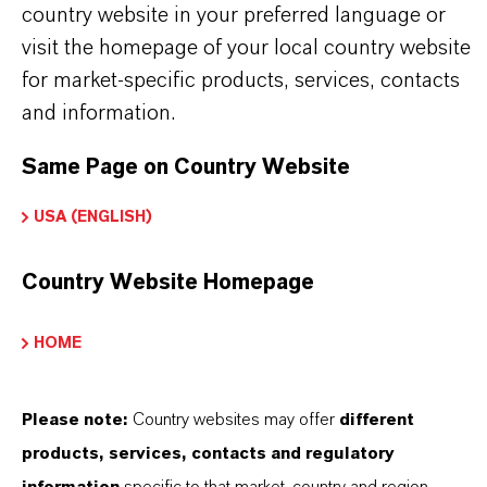
country website in your preferred language or
Konservierungsmittel in Kosmetika und
visit the homepage of your local country website
Körperpflegeprodukten
for market-specific products, services, contacts
and information.
Same Page on Country Website
PRODUKTINFORMATIONEN
USA (ENGLISH)
Marke
Country Website Homepage
KALAMA®
HOME
CAS (CAS-Register Nummer)
532-32-1
Please note:
Country websites may offer
different
products, services, contacts and regulatory