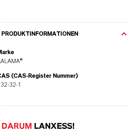
PRODUKTINFORMATIONEN
Marke
KALAMA®
CAS (CAS-Register Nummer)
532-32-1
DARUM
LANXESS!