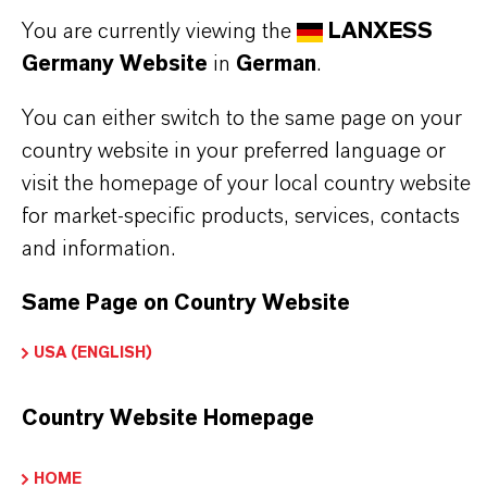
DARUM
LANXESS!
You are currently viewing the
LANXESS
Germany Website
in
German
.
Als führendes Spezialchemieunternehmen bieten
You can either switch to the same page on your
wir weit mehr als nur hochwertige Produkte: Wir
country website in your preferred language or
stehen für Zuverlässigkeit, Innovationskraft und
visit the homepage of your local country website
partnerschaftliches Denken. Im Mittelpunkt
for market-specific products, services, contacts
unseres Handelns stehen jedoch Sie: unsere
and information.
Kunden. Unsere Kunden profitieren von
maßgeschneiderten Lösungen, globaler Präsenz
Same Page on Country Website
und einem tiefen Verständnis ihrer Märkte. Hier
USA (ENGLISH)
finden Sie gleich elf überzeugende Gründe, warum
LANXESS der richtige Partner für Ihr Unternehmen
Country Website Homepage
ist.
HOME