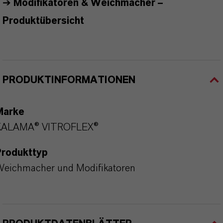
➔
Modifikatoren & Weichmacher
–
Produktübersicht
PRODUKTINFORMATIONEN
Marke
KALAMA® VITROFLEX®
Produkttyp
eichmacher und Modifikatoren