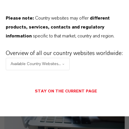
IM MITTELPUNKT STEHEN SIE: UNSERE
KUNDINNEN UND KUNDEN!
Please note:
Country websites may offer
different
11 Gründe, warum LANXESS der richtige
products, services, contacts and regulatory
Partner für Ihr Unternehmen ist
information
specific to that market, country and region.
Overview of all our country websites worldwide:
Available Country Websites...
STAY ON THE CURRENT PAGE